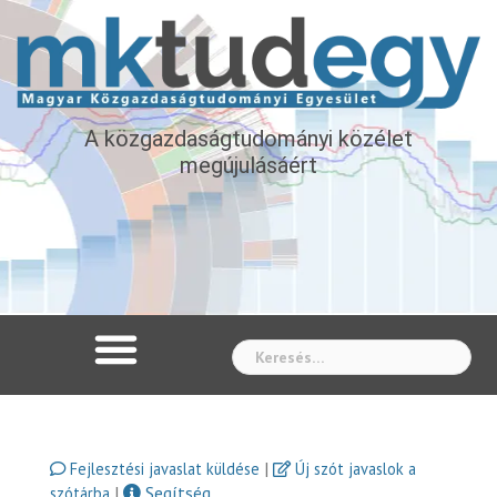
A közgazdaságtudományi közélet
megújulásáért
Whe
|
Fejlesztési javaslat küldése
Új szót javaslok a
|
Segítség
szótárba