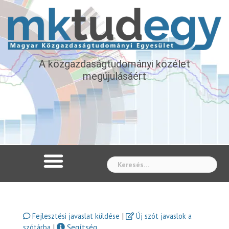
A közgazdaságtudományi közélet
megújulásáért
Whe
|
Fejlesztési javaslat küldése
Új szót javaslok a
|
Segítség
szótárba