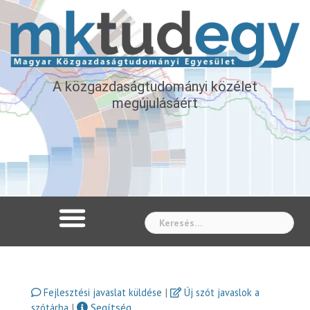
A közgazdaságtudományi közélet
megújulásáért
Whe
|
Fejlesztési javaslat küldése
Új szót javaslok a
|
Segítség
szótárba