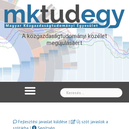
A közgazdaságtudományi közélet
megújulásáért
Whe
|
Fejlesztési javaslat küldése
Új szót javaslok a
|
Segítség
szótárba