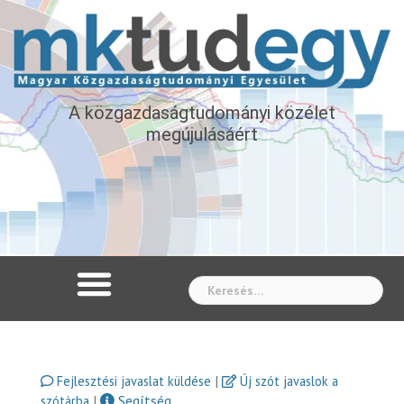
A közgazdaságtudományi közélet
megújulásáért
Whe
|
Fejlesztési javaslat küldése
Új szót javaslok a
|
Segítség
szótárba