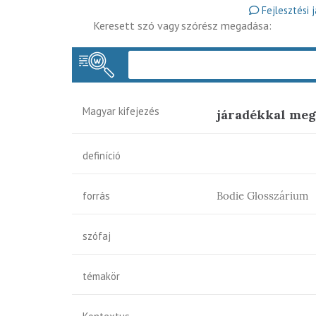
Fejlesztési 
Keresett szó vagy szórész megadása:
Magyar kifejezés
járadékkal me
definíció
forrás
Bodie Glosszárium
szófaj
témakör