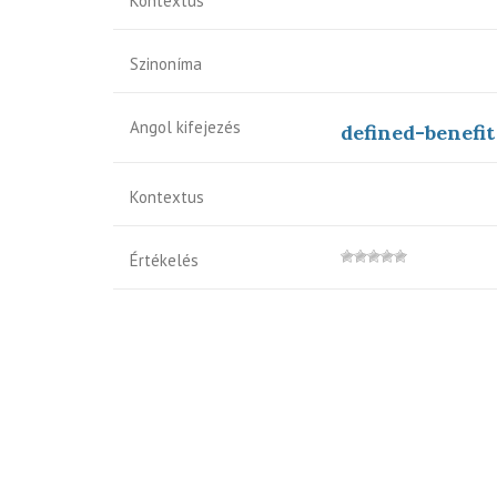
Kontextus
Szinoníma
Angol kifejezés
defined-benefi
Kontextus
Értékelés