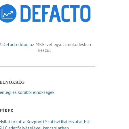
A
Defacto blog
az MKE-vel együttműködésben
készül.
ELNÖKSÉG
lenlegi és korábbi elnökségek
HÍREK
Nyilatkozat a Központi Statisztikai Hivatal EU-
SILC adatfelvételével kapcsolatban