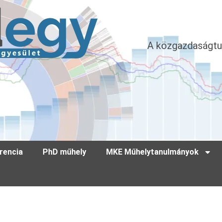
A közgazdaságtu
rencia
PhD műhely
MKE Műhelytanulmányok