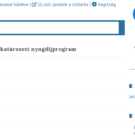
|
|
Segítség
javaslat küldése
Új szót javaslok a szótárba
Keres
ghatározott nyugdíjprogram
Je