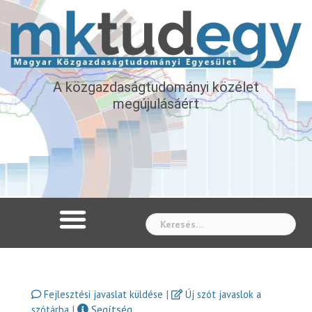
A közgazdaságtudományi közélet
megújulásáért
Whe
|
Fejlesztési javaslat küldése
Új szót javaslok a
|
Segítség
szótárba