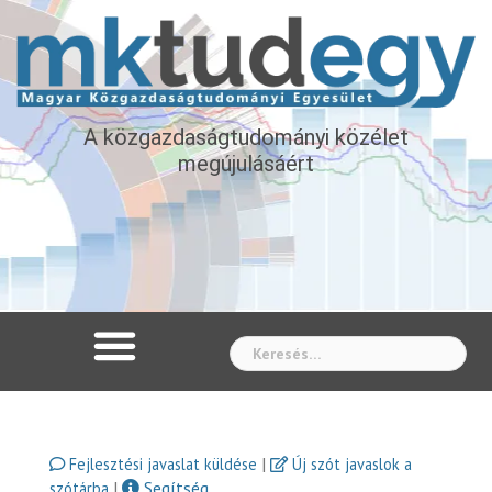
A közgazdaságtudományi közélet
megújulásáért
Whe
|
Fejlesztési javaslat küldése
Új szót javaslok a
|
Segítség
szótárba