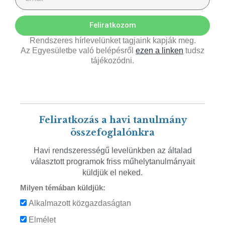
Feliratkozom
Rendszeres hírlevelünket tagjaink kapják meg.
Az Egyesületbe való belépésről
ezen a linken
tudsz
tájékozódni.
Feliratkozás a havi tanulmány
összefoglalónkra
Havi rendszerességű levelünkben az általad
választott programok friss műhelytanulmányait
küldjük el neked.
Milyen témában küldjük:
Alkalmazott közgazdaságtan
Elmélet