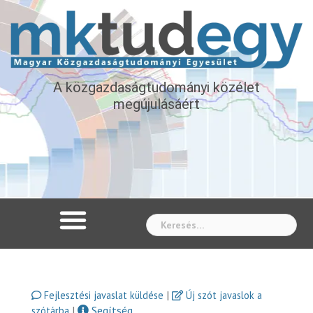
A közgazdaságtudományi közélet
megújulásáért
Whe
|
Fejlesztési javaslat küldése
Új szót javaslok a
|
Segítség
szótárba