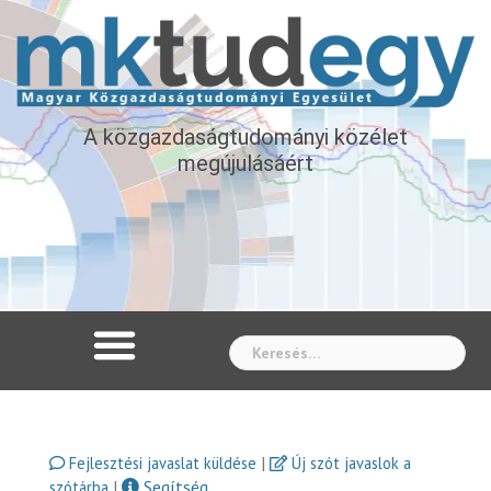
A közgazdaságtudományi közélet
megújulásáért
Whe
|
Fejlesztési javaslat küldése
Új szót javaslok a
|
Segítség
szótárba