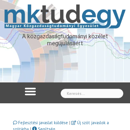
A közgazdaságtudományi közélet
megújulásáért
Whe
|
Fejlesztési javaslat küldése
Új szót javaslok a
|
Segítség
szótárba