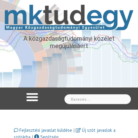
A közgazdaságtudományi közélet
megújulásáért
Whe
|
Fejlesztési javaslat küldése
Új szót javaslok a
|
Segítség
szótárba