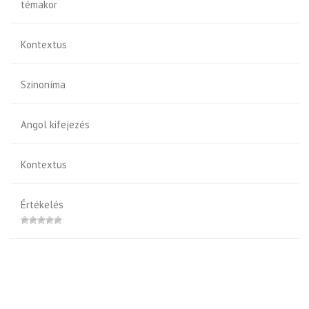
témakör
Kontextus
Szinoníma
Angol kifejezés
Kontextus
Értékelés