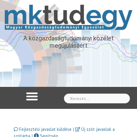
A közgazdaságtudományi közélet
megújulásáért
Whe
|
Fejlesztési javaslat küldése
Új szót javaslok a
|
Segítség
szótárba