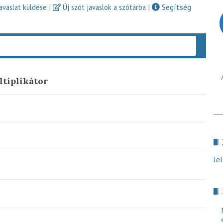
|
|
Segítség
javaslat küldése
Új szót javaslok a szótárba
Keres
ltiplikátor
Je