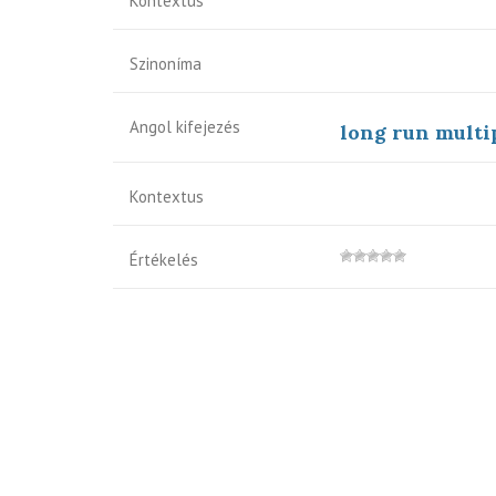
Kontextus
Szinoníma
Angol kifejezés
long run multi
Kontextus
Értékelés