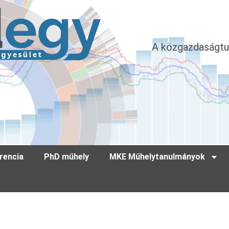
A közgazdaságtu
rencia
PhD műhely
MKE Műhelytanulmányok