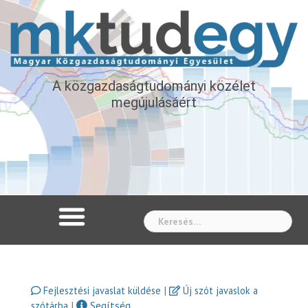
A közgazdaságtudományi közélet
megújulásáért
Whe
|
Fejlesztési javaslat küldése
Új szót javaslok a
|
Segítség
szótárba