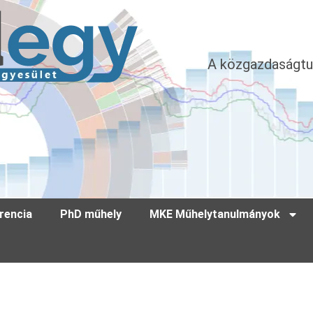
A közgazdaságtu
rencia
PhD műhely
MKE Műhelytanulmányok