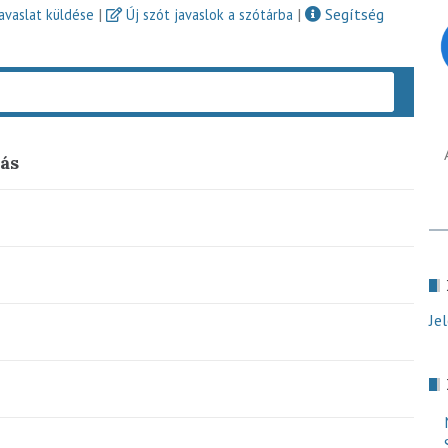
|
|
Segítség
javaslat küldése
Új szót javaslok a szótárba
Keres
ás
Je