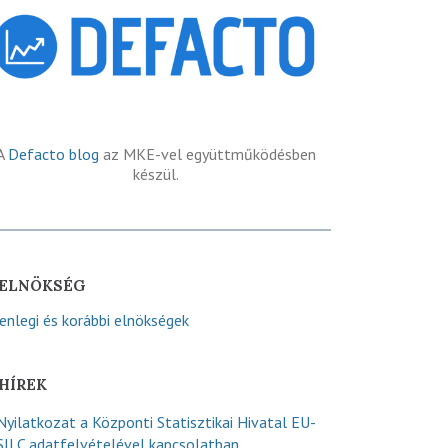
A
Defacto blog
az MKE-vel együttműködésben
készül.
ELNÖKSÉG
lenlegi és korábbi elnökségek
HÍREK
Nyilatkozat a Központi Statisztikai Hivatal EU-
SILC adatfelvételével kapcsolatban