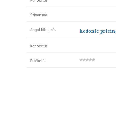
Kontextus
Szinoníma
Angol kifejezés
hedonic pricin
Kontextus
Értékelés