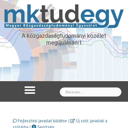
A közgazdaságtudományi közélet
megújulásáért
Whe
|
Fejlesztési javaslat küldése
Új szót javaslok a
|
Segítség
szótárba