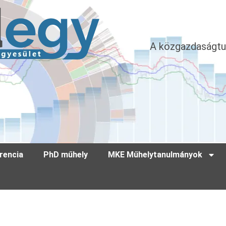
A közgazdaságtu
rencia
PhD műhely
MKE Műhelytanulmányok