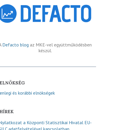
A
Defacto blog
az MKE-vel együttműködésben
készül.
ELNÖKSÉG
lenlegi és korábbi elnökségek
HÍREK
Nyilatkozat a Központi Statisztikai Hivatal EU-
SILC adatfelvételével kapcsolatban