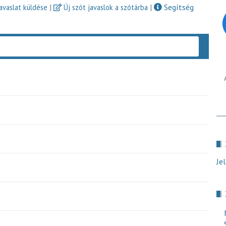
|
|
Segítség
javaslat küldése
Új szót javaslok a szótárba
Keres
Je