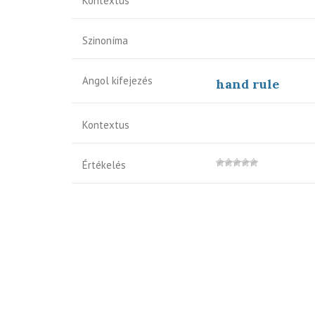
Kontextus
Szinoníma
Angol kifejezés
hand rule
Kontextus
Értékelés