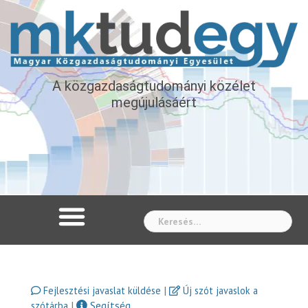
A közgazdaságtudományi közélet
megújulásáért
Whe
|
Fejlesztési javaslat küldése
Új szót javaslok a
|
Segítség
szótárba