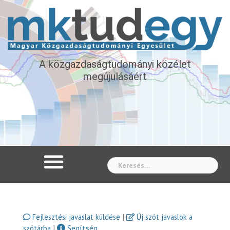
A közgazdaságtudományi közélet
megújulásáért
Whe
|
Fejlesztési javaslat küldése
Új szót javaslok a
|
Segítség
szótárba