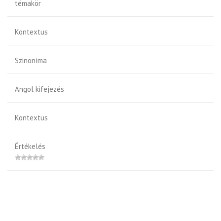
témakör
Kontextus
Szinoníma
Angol kifejezés
Kontextus
Értékelés