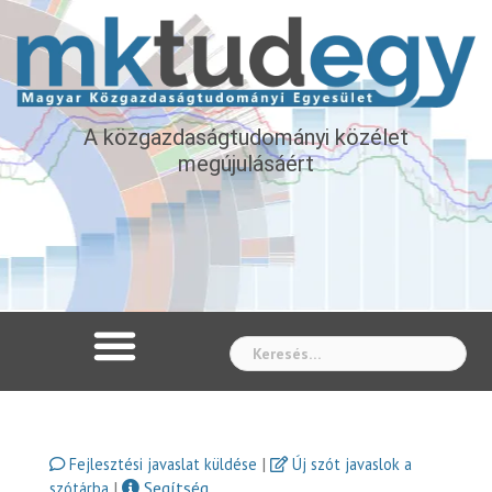
A közgazdaságtudományi közélet
megújulásáért
Whe
|
Fejlesztési javaslat küldése
Új szót javaslok a
|
Segítség
szótárba