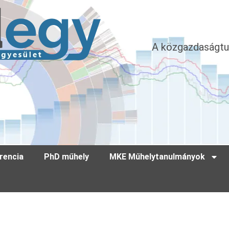
A közgazdaságtu
rencia
PhD műhely
MKE Műhelytanulmányok