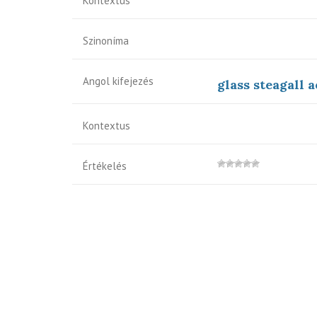
Kontextus
Szinoníma
Angol kifejezés
glass steagall a
Kontextus
Értékelés