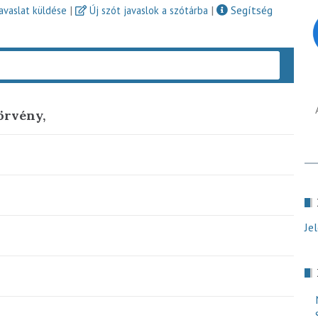
|
|
Segítség
javaslat küldése
Új szót javaslok a szótárba
Keres
törvény,
Je