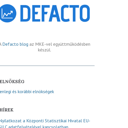
A
Defacto blog
az MKE-vel együttműködésben
készül.
ELNÖKSÉG
lenlegi és korábbi elnökségek
HÍREK
Nyilatkozat a Központi Statisztikai Hivatal EU-
SILC adatfelvételével kapcsolatban