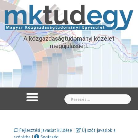
A közgazdaságtudományi közélet
megújulásáért
Whe
|
Fejlesztési javaslat küldése
Új szót javaslok a
|
Segítség
szótárba