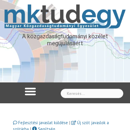
A közgazdaságtudományi közélet
megújulásáért
Whe
|
Fejlesztési javaslat küldése
Új szót javaslok a
|
Segítség
szótárba