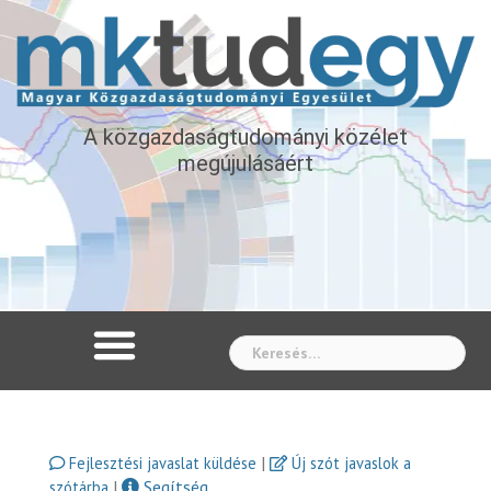
A közgazdaságtudományi közélet
megújulásáért
Whe
|
Fejlesztési javaslat küldése
Új szót javaslok a
|
Segítség
szótárba