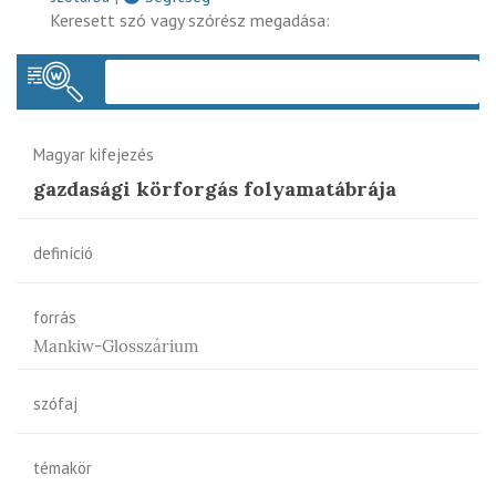
Keresett szó vagy szórész megadása:
Keres
Magyar kifejezés
gazdasági körforgás folyamatábrája
definíció
forrás
Mankiw-Glosszárium
szófaj
témakör