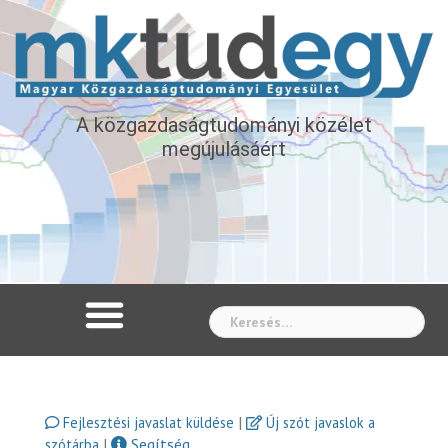
A közgazdaságtudományi közélet
megújulásáért
Whe
|
Fejlesztési javaslat küldése
Új szót javaslok a
|
Segítség
szótárba