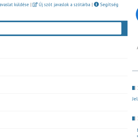
|
|
Segítség
javaslat küldése
Új szót javaslok a szótárba
Keres
Je