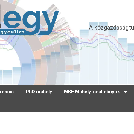
A közgazdaságtu
rencia
PhD műhely
MKE Műhelytanulmányok