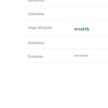
Kontextus
Szinoníma
Angol kifejezés
wealth
Kontextus
Értékelés