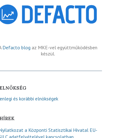
A
Defacto blog
az MKE-vel együttműködésben
készül.
ELNÖKSÉG
lenlegi és korábbi elnökségek
HÍREK
Nyilatkozat a Központi Statisztikai Hivatal EU-
SILC adatfelvételével kapcsolatban