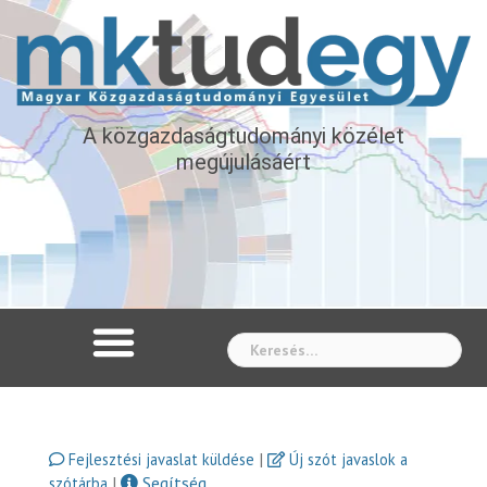
A közgazdaságtudományi közélet
megújulásáért
Whe
|
Fejlesztési javaslat küldése
Új szót javaslok a
|
Segítség
szótárba