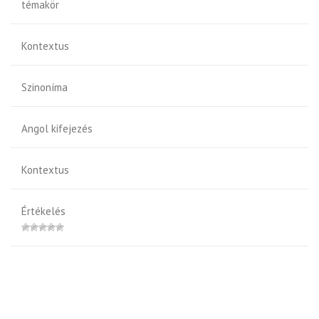
témakör
Kontextus
Szinoníma
Angol kifejezés
Kontextus
Értékelés