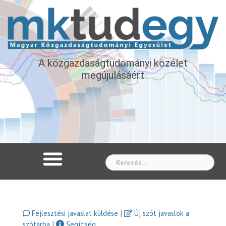
A közgazdaságtudományi közélet
megújulásáért
Whe
|
Fejlesztési javaslat küldése
Új szót javaslok a
|
Segítség
szótárba