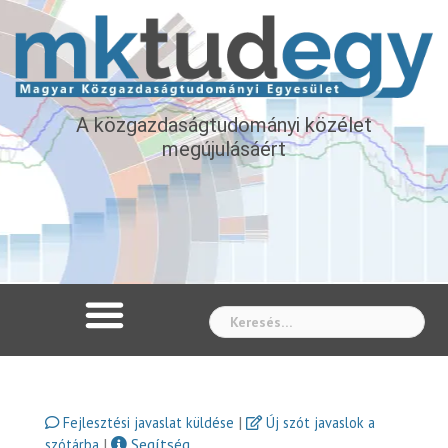
A közgazdaságtudományi közélet
megújulásáért
Whe
|
Fejlesztési javaslat küldése
Új szót javaslok a
|
Segítség
szótárba