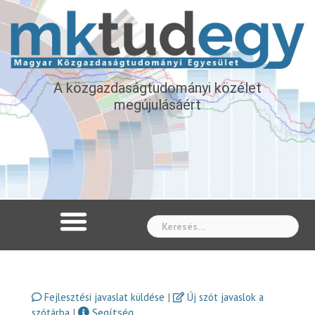
A közgazdaságtudományi közélet
megújulásáért
Whe
|
Fejlesztési javaslat küldése
Új szót javaslok a
|
Segítség
szótárba