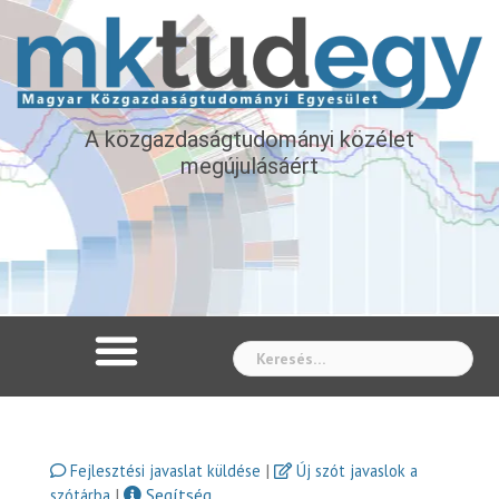
A közgazdaságtudományi közélet
megújulásáért
Whe
|
Fejlesztési javaslat küldése
Új szót javaslok a
|
Segítség
szótárba