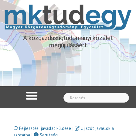
A közgazdaságtudományi közélet
megújulásáért
Whe
|
Fejlesztési javaslat küldése
Új szót javaslok a
|
Segítség
szótárba