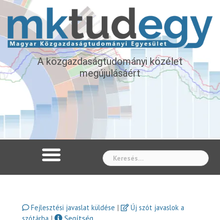
A közgazdaságtudományi közélet
megújulásáért
Whe
|
Fejlesztési javaslat küldése
Új szót javaslok a
|
Segítség
szótárba