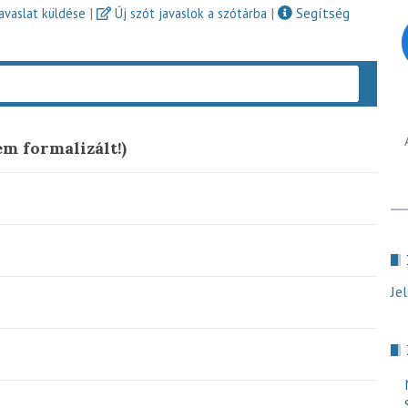
|
|
Segítség
javaslat küldése
Új szót javaslok a szótárba
Keres
m formalizált!)
Je