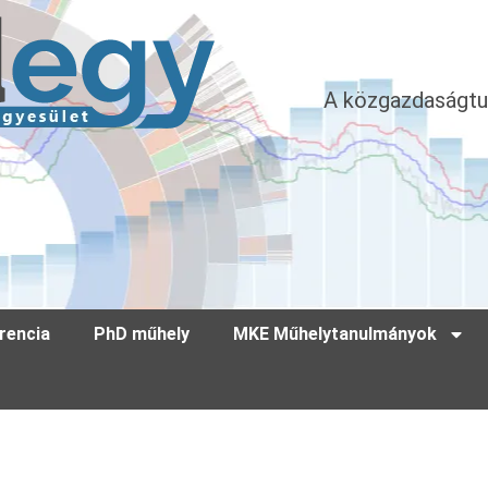
A közgazdaságtu
rencia
PhD műhely
MKE Műhelytanulmányok