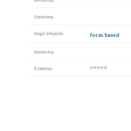
Kontextus
Szinoníma
Angol kifejezés
form based
Kontextus
Értékelés