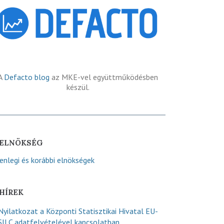
A
Defacto blog
az MKE-vel együttműködésben
készül.
ELNÖKSÉG
lenlegi és korábbi elnökségek
HÍREK
Nyilatkozat a Központi Statisztikai Hivatal EU-
SILC adatfelvételével kapcsolatban