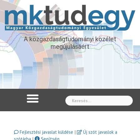
A közgazdaságtudományi közélet
megújulásáért
Whe
|
Fejlesztési javaslat küldése
Új szót javaslok a
|
Segítség
szótárba