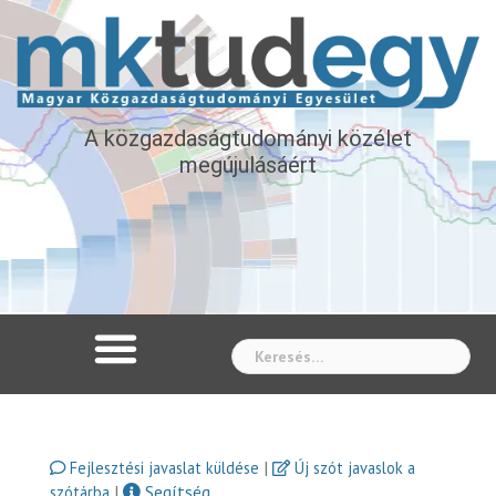
A közgazdaságtudományi közélet
megújulásáért
Whe
|
Fejlesztési javaslat küldése
Új szót javaslok a
|
Segítség
szótárba