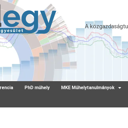
A közgazdaságtu
rencia
PhD műhely
MKE Műhelytanulmányok