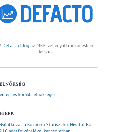
A
Defacto blog
az MKE-vel együttműködésben
készül.
ELNÖKSÉG
lenlegi és korábbi elnökségek
HÍREK
Nyilatkozat a Központi Statisztikai Hivatal EU-
SILC adatfelvételével kapcsolatban