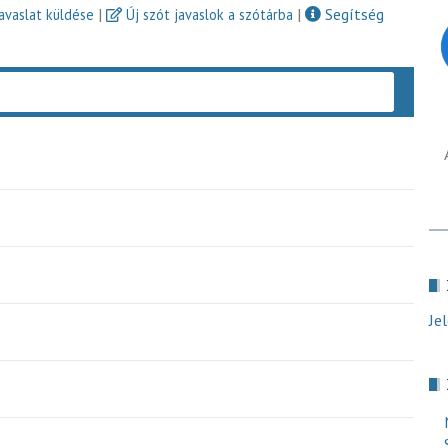
|
|
Segítség
javaslat küldése
Új szót javaslok a szótárba
Keres
Je