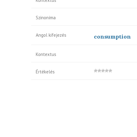
Kontextus
Szinoníma
Angol kifejezés
consumption
Kontextus
Értékelés