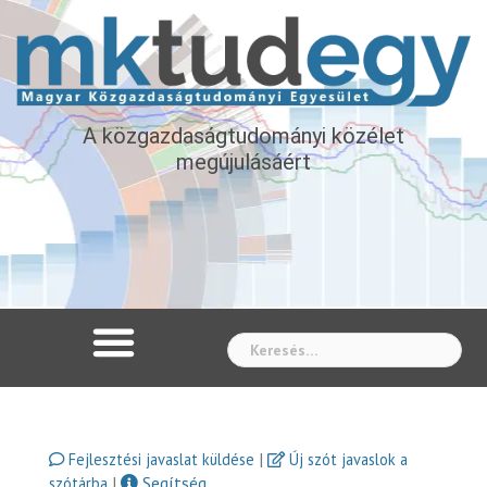
A közgazdaságtudományi közélet
megújulásáért
Whe
|
Fejlesztési javaslat küldése
Új szót javaslok a
|
Segítség
szótárba