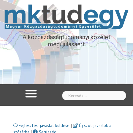
A közgazdaságtudományi közélet
megújulásáért
Whe
|
Fejlesztési javaslat küldése
Új szót javaslok a
|
Segítség
szótárba