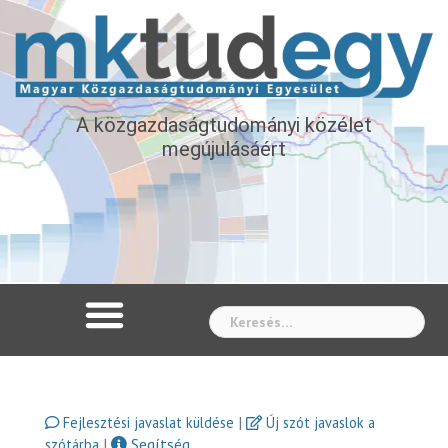
A közgazdaságtudományi közélet
megújulásáért
Whe
|
Fejlesztési javaslat küldése
Új szót javaslok a
|
Segítség
szótárba