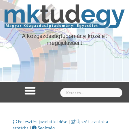
A közgazdaságtudományi közélet
megújulásáért
Whe
|
Fejlesztési javaslat küldése
Új szót javaslok a
|
Segítség
szótárba