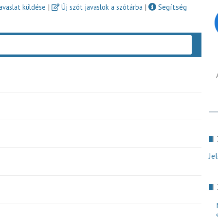
|
|
Segítség
javaslat küldése
Új szót javaslok a szótárba
Keres
Je