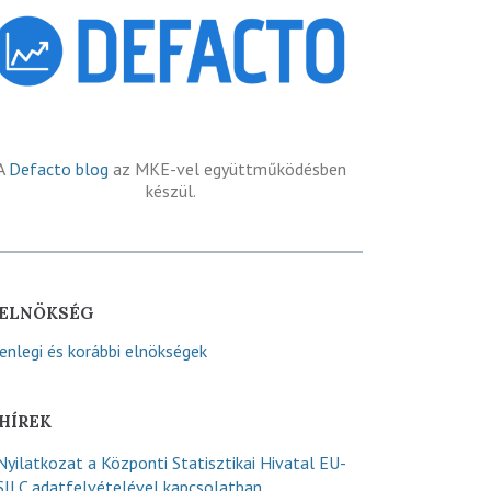
A
Defacto blog
az MKE-vel együttműködésben
készül.
ELNÖKSÉG
lenlegi és korábbi elnökségek
HÍREK
Nyilatkozat a Központi Statisztikai Hivatal EU-
SILC adatfelvételével kapcsolatban