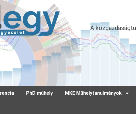
A közgazdaságtu
rencia
PhD műhely
MKE Műhelytanulmányok