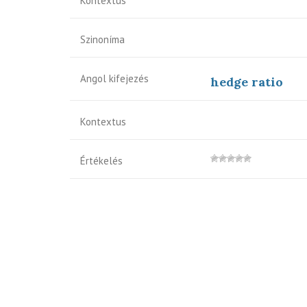
Kontextus
Szinoníma
Angol kifejezés
hedge ratio
Kontextus
Értékelés