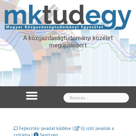
A közgazdaságtudományi közélet
megújulásáért
Whe
|
Fejlesztési javaslat küldése
Új szót javaslok a
|
Segítség
szótárba