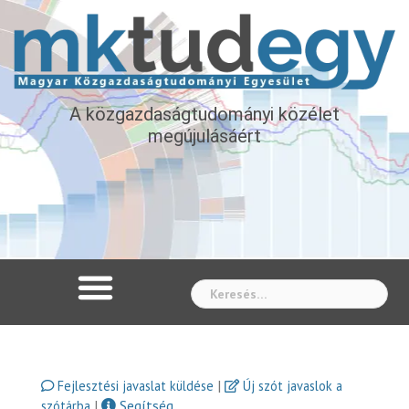
A közgazdaságtudományi közélet
megújulásáért
Whe
|
Fejlesztési javaslat küldése
Új szót javaslok a
|
Segítség
szótárba