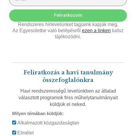
Feliratkozom
Rendszeres hírlevelünket tagjaink kapják meg.
Az Egyesületbe való belépésről
ezen a linken
tudsz
tájékozódni.
Feliratkozás a havi tanulmány
összefoglalónkra
Havi rendszerességű levelünkben az általad
választott programok friss műhelytanulmányait
küldjük el neked.
Milyen témában küldjük:
Alkalmazott közgazdaságtan
Elmélet