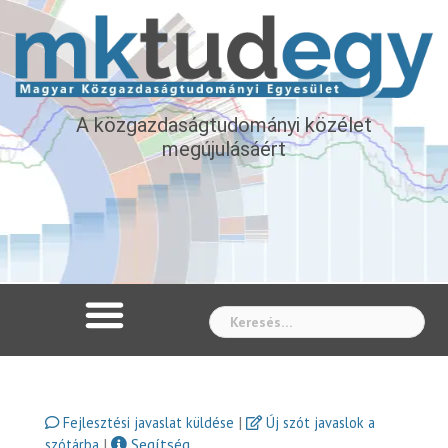
A közgazdaságtudományi közélet
megújulásáért
Whe
|
Fejlesztési javaslat küldése
Új szót javaslok a
|
Segítség
szótárba