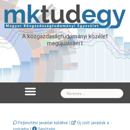
A közgazdaságtudományi közélet
megújulásáért
Whe
|
Fejlesztési javaslat küldése
Új szót javaslok a
|
Segítség
szótárba