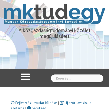
A közgazdaságtudományi közélet
megújulásáért
Whe
|
Fejlesztési javaslat küldése
Új szót javaslok a
|
Segítség
szótárba