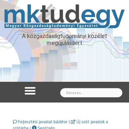
A közgazdaságtudományi közélet
megújulásáért
Whe
|
Fejlesztési javaslat küldése
Új szót javaslok a
|
Segítség
szótárba