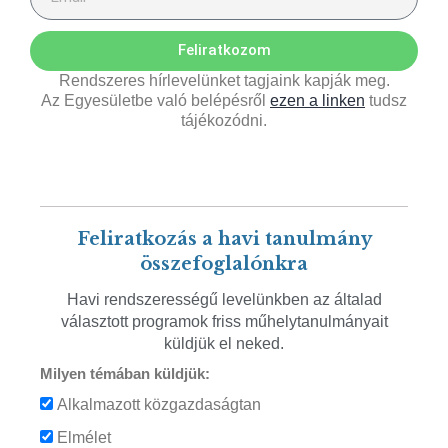
Feliratkozom
Rendszeres hírlevelünket tagjaink kapják meg.
Az Egyesületbe való belépésről
ezen a linken
tudsz
tájékozódni.
Feliratkozás a havi tanulmány
összefoglalónkra
Havi rendszerességű levelünkben az általad
választott programok friss műhelytanulmányait
küldjük el neked.
Milyen témában küldjük:
Alkalmazott közgazdaságtan
Elmélet