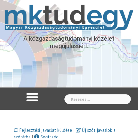
A közgazdaságtudományi közélet
megújulásáért
Whe
|
Fejlesztési javaslat küldése
Új szót javaslok a
|
Segítség
szótárba